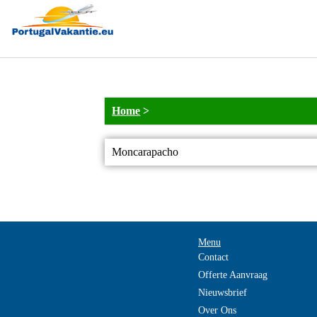
Home
>
Moncarapacho
Menu
Contact
Offerte Aanvraag
Nieuwsbrief
Over Ons