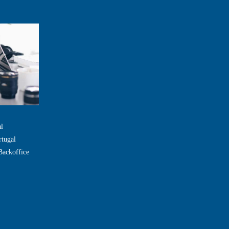
l
rtugal
Backoffice